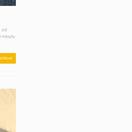
a od
l minutu
d More