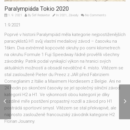
Paralympiáda Tokio 2020
1. 9. 2021
By
Šéf Redaktor
In
2021
,
Závody
No Comments
1.9.2021
Poprvé v historii Paralympiád měla kategorie nejpostiženějších
paracyklistů H1 svůj vlastní medailový závod – časovku na
16km. Dva extrémně kopcovité okruhy po osmi kilometrech
na okruhu Formule 1 Fuji Speedway řádně prověřili všechny
závodníky. Patrik podal vynikající výkon na hranici svých
aktuálních možností a obsadil nevděčné 4. místo. Vítězem se
stal zaslouženě Pieter du Preez z JAR před Fabriziem
Corneglianim z Itálie a Maximem Hordiesem z Belgie. Ani ne
24 hodin po skončení časovky se jel společný silniční závod
kategorií H2 a H1. Ve výkonnosti obou kategorií je díky
Online Meeting s dětmi z
rozdílné míře postižení propastný rozdíl a závod pro H1
Nirasaki před
postrádá sportovní smysl. Vítězem se stal překvapivě, ale
Paralympiádou
naprosto zaslouženě francouzský závodník kategorie H2
Florian Jouanny.